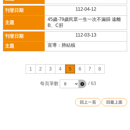
112-04-12
45歲-79歲民眾一生一次不漏篩 遠離
B、C肝
112-03-13
宣導：肺結核
1
2
3
4
5
6
7
8
每頁筆數
/
63
回上一頁
回最上面