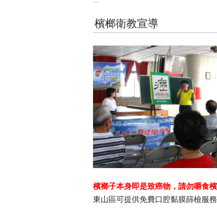
檳榔衛教宣導
檳榔子本身即是致癌物，請勿嚼食檳
東山區可提供免費口腔黏膜篩檢服務