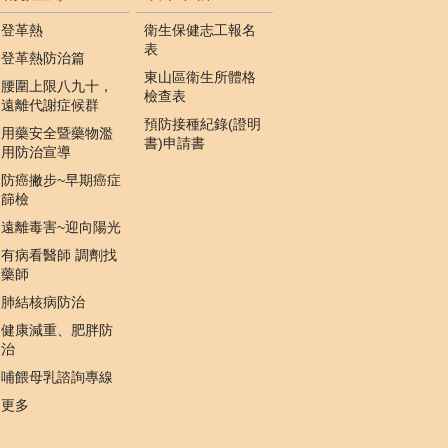
登革熱
衛生保健志工報名
表
登革熱防治篇
東山區衛生所體格
腰圍上限八九十，
檢查表
遠離代謝症候群
預防接種紀錄(證明
用藥安全暨藥物濫
書)申請書
用防治宣導
防癌撇步~早期癌症
篩檢
遠離毒害~迎向陽光
有病看醫師 調劑找
藥師
肺結核病防治
健康減重、肥胖防
治
哺餵母乳諮詢專線
更多