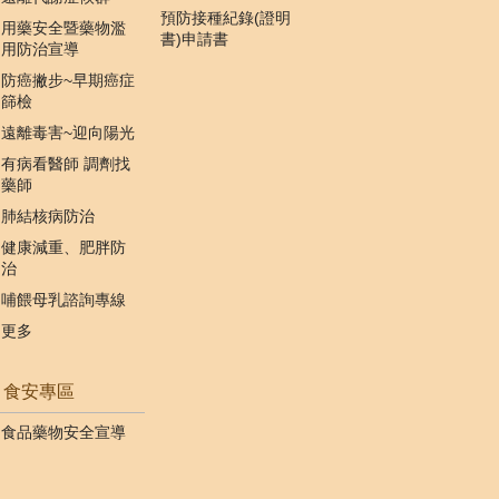
預防接種紀錄(證明
用藥安全暨藥物濫
書)申請書
用防治宣導
防癌撇步~早期癌症
篩檢
遠離毒害~迎向陽光
有病看醫師 調劑找
藥師
肺結核病防治
健康減重、肥胖防
治
哺餵母乳諮詢專線
更多
食安專區
食品藥物安全宣導