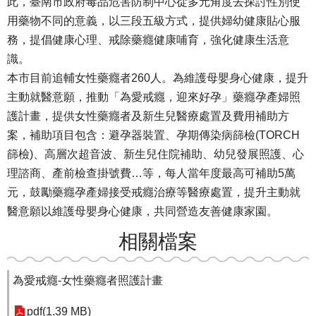
此，臺南市政府毒品危害防制中心從多元角度去探討性別使
用藥物不同的意義，以三段五級方式，提供婦幼健康貼心服
務，提倡健康心理、戒除藥癮健康哺育，強化健康生活意
識。
本市目前追輔女性藥癮者260人。為維護母嬰身心健康，提升
主動就醫意願，推動「為愛戒癮，迎來好孕」藥癮孕產婦照
護計畫，提供女性藥癮者及新生兒醫療處置及費用補助方
案，補助項目包含：避孕器裝置、孕期傳染病篩檢(TORCH
篩檢)、高層次超音波、新生兒住院補助、幼兒發展照護、心
理諮商、產前檢查掛號費…等，每人當年度最高可補助5萬
元，鼓勵藥癮孕產婦接受戒癮治療等醫療處置，提升主動就
醫意願以維護母嬰身心健康，共同營造友善健康家園。
相關檔案
為愛戒癮-女性藥癮者照護計畫
pdf(1.39 MB)